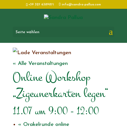
+39 327 6389871
info@sandra-pallua.com
Seite wählen
« Alle Veranstaltungen
Online Workshop
„Zigeunerkarten legen“
11.07 um 9:00
-
12:00
«
Orakelrunde online