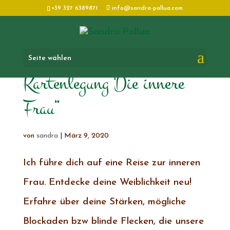
+39 327 6389871
info@sandra-pallua.com
Seite wählen
Kartenlegung“Die innere
Frau“
von
sandra
|
März 9, 2020
Ich führe dich auf eine Reise zur inneren
Frau. Entdecke deine Weiblichkeit neu!
Erfahre über deine Stärken, mögliche
Blockaden bzw blinde Flecken, die unsere