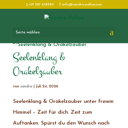
+39 327 6389871
info@sandra-pallua.com
Seite wählen
Seelenklang &
Orakelzauber
von
sandra
|
Juli 24, 2026
Seelenklang & Orakelzauber unter freiem
Himmel – Zeit für dich. Zeit zum
Auftanken. Spürst du den Wunsch nach